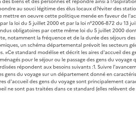
on des biens et des personnes et répondre ainsi à l?aspirati
ondre au souci légitime des élus locaux d?éviter des statio
e mettre en oeuvre cette politique menée en faveur de l'a
par la loi du 5 juillet 2000 et par la loi n°2006-872 du 13
us obligatoires par cette même loi du 5 juillet 2000 dont 
nte, notamment la fréquence et de la durée des séjours des 
conomiques, un schéma départemental prévoit les secteurs 
ées. »Ce standard modélise et décrit les aires d'accueil de
aménagés pour le séjour ou le passage des gens du voyage qui
rdisées répondent aux besoins suivants :1. Suivre l'avancem
les gens du voyage sur un département donné en caractérisant
ires d'accueil des gens du voyage sont principalement carac
il ne sont pas traitées dans ce standard (elles relèvent de 