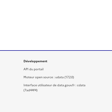
Développement
API du portail
Moteur open source : udata (17.2.0)
Interface utilisateur de data.gouv.fr : cdata
(7ad44f4)