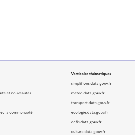
Verticales thématiques
simplifions.data.gouv.fr
oute et nouveautés
meteo.data.gouv.fr
transport.data.gouv.fr
vec la communauté
ecologie.data.gouv.fr
defis.data.gouv.fr
culture.data.gouv.fr