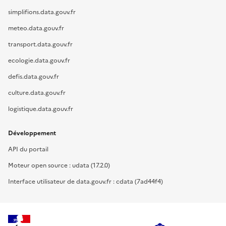
simplifions.data.gouv.fr
meteo.data.gouv.fr
transport.data.gouv.fr
ecologie.data.gouv.fr
defis.data.gouv.fr
culture.data.gouv.fr
logistique.data.gouv.fr
Développement
API du portail
Moteur open source : udata (17.2.0)
Interface utilisateur de data.gouv.fr : cdata (7ad44f4)