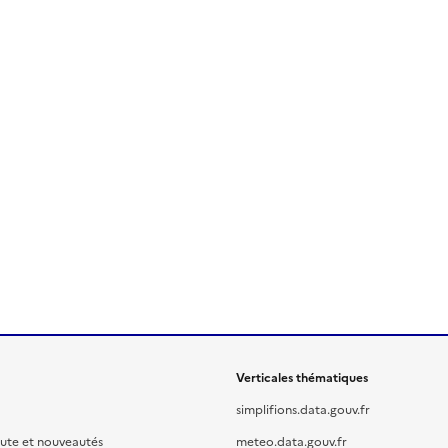
Verticales thématiques
simplifions.data.gouv.fr
oute et nouveautés
meteo.data.gouv.fr