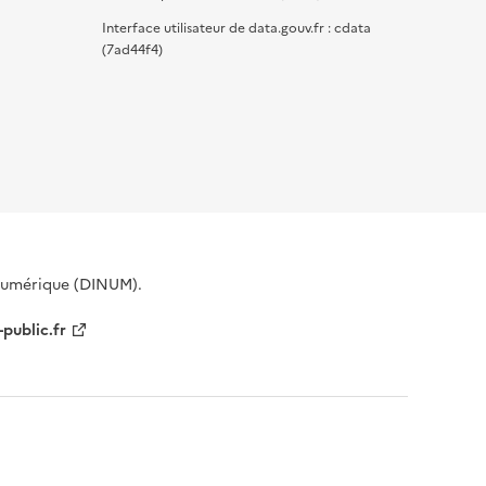
Interface utilisateur de data.gouv.fr : cdata
(7ad44f4)
 Numérique (DINUM).
-public.fr