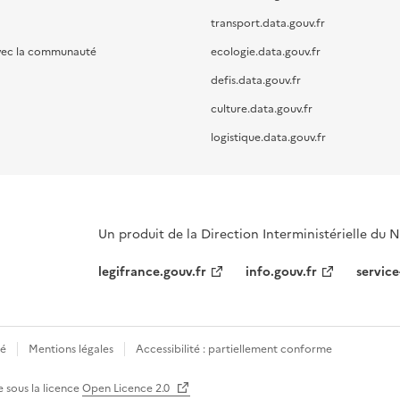
transport.data.gouv.fr
vec la communauté
ecologie.data.gouv.fr
defis.data.gouv.fr
culture.data.gouv.fr
logistique.data.gouv.fr
Un produit de la Direction Interministérielle du
legifrance.gouv.fr
info.gouv.fr
service
té
Mentions légales
Accessibilité : partiellement conforme
e sous la licence
Open Licence 2.0