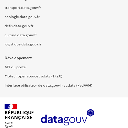
transport.data.gouv.fr
ecologie.data.gouv.fr
defis.data.gouv.fr
culture.data.gouv.fr
logistique.data.gouv.fr
Développement
API du portail
Moteur open source : udata (17.2.0)
Interface utilisateur de data.gouv.fr : cdata (7ad44f4)
RÉPUBLIQUE
FRANÇAISE