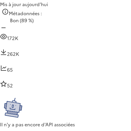
Mis à jour aujourd’hui
Métadonnées :
Bon
(89 %)
172K
262K
65
52
Il n'y a pas encore d'API associées