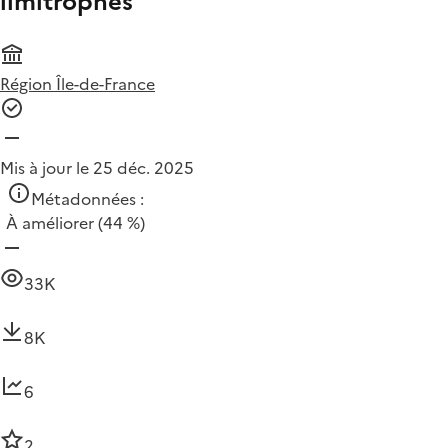
limitrophes
Région Île-de-France
Mis à jour le 25 déc. 2025
Métadonnées :
À améliorer
(44 %)
33K
8K
6
2