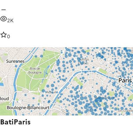
2K
0
BatiParis