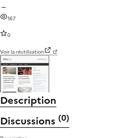
167
0
Voir la réutilisation
Description
(
0
)
Discussions