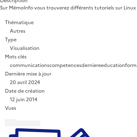
Description
Sur MémoInfo vous trouverez différents tutoriels sur Linu
Thématique
Autres
Type
Visualisation
Mots clés
communications
competences
derniere
education
form
Dernière mise à jour
20 avril 2024
Date de création
12 juin 2014
Vues