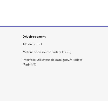
Développement
API du portail
Moteur open source : udata (17.2.0)
Interface utilisateur de data.gouv.fr : cdata
(7ad44f4)