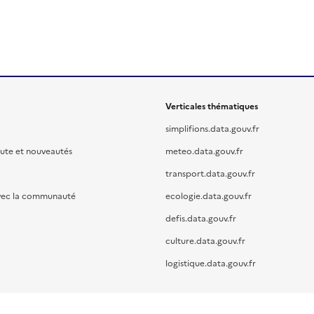
Verticales thématiques
simplifions.data.gouv.fr
oute et nouveautés
meteo.data.gouv.fr
transport.data.gouv.fr
vec la communauté
ecologie.data.gouv.fr
defis.data.gouv.fr
culture.data.gouv.fr
logistique.data.gouv.fr