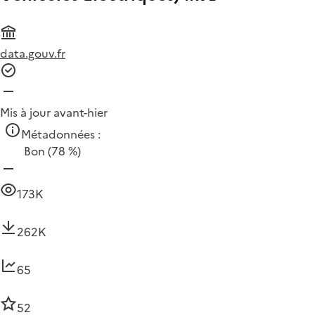
data.gouv.fr
Mis à jour avant-hier
Métadonnées :
Bon
(78 %)
173K
262K
65
52