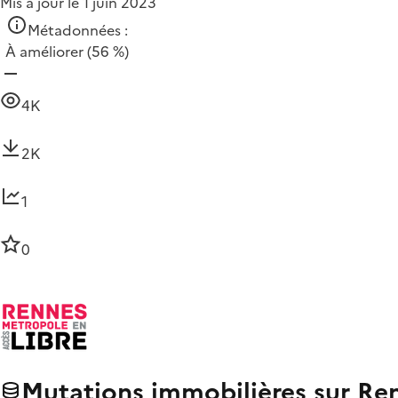
Mis à jour le 1 juin 2023
Métadonnées :
À améliorer
(56 %)
4K
2K
1
0
Mutations immobilières sur Re