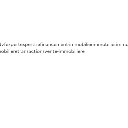
dvf
expert
expertise
financement-immobilier
immobilier
immob
obiliere
transactions
vente-immobiliere