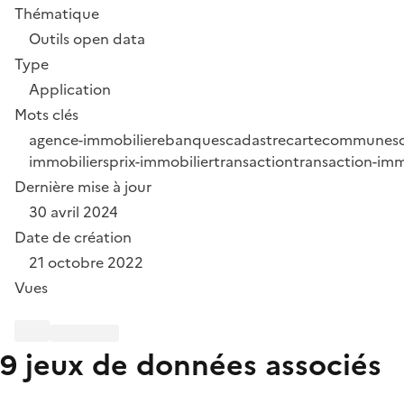
Thématique
Outils open data
Type
Application
Mots clés
agence-immobiliere
banques
cadastre
carte
communes
immobiliers
prix-immobilier
transaction
transaction-imm
Dernière mise à jour
30 avril 2024
Date de création
21 octobre 2022
Vues
9 jeux de données associés