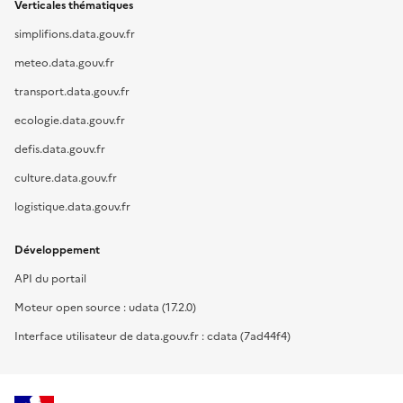
Verticales thématiques
simplifions.data.gouv.fr
meteo.data.gouv.fr
transport.data.gouv.fr
ecologie.data.gouv.fr
defis.data.gouv.fr
culture.data.gouv.fr
logistique.data.gouv.fr
Développement
API du portail
Moteur open source : udata (17.2.0)
Interface utilisateur de data.gouv.fr : cdata (7ad44f4)