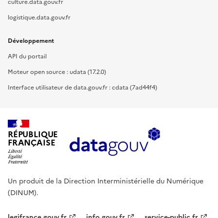
culture.data.gouv.fr
logistique.data.gouv.fr
Développement
API du portail
Moteur open source : udata (17.2.0)
Interface utilisateur de data.gouv.fr : cdata (7ad44f4)
RÉPUBLIQUE
FRANÇAISE
Un produit de la Direction Interministérielle du Numérique
(DINUM).
legifrance.gouv.fr
info.gouv.fr
service-public.fr