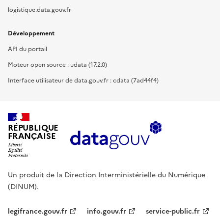
logistique.data.gouv.fr
Développement
API du portail
Moteur open source : udata (17.2.0)
Interface utilisateur de data.gouv.fr : cdata (7ad44f4)
RÉPUBLIQUE
FRANÇAISE
Un produit de la Direction Interministérielle du Numérique
(DINUM).
legifrance.gouv.fr
info.gouv.fr
service-public.fr