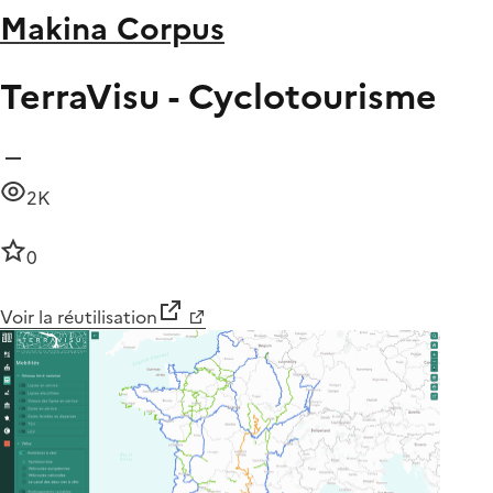
Makina Corpus
TerraVisu - Cyclotourisme
2K
0
Voir la réutilisation