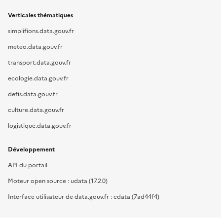
Verticales thématiques
simplifions.data.gouv.fr
meteo.data.gouv.fr
transport.data.gouv.fr
ecologie.data.gouv.fr
defis.data.gouv.fr
culture.data.gouv.fr
logistique.data.gouv.fr
Développement
API du portail
Moteur open source : udata (17.2.0)
Interface utilisateur de data.gouv.fr : cdata (7ad44f4)