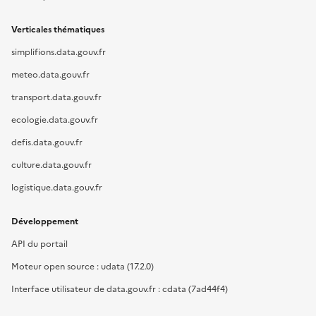
Verticales thématiques
simplifions.data.gouv.fr
meteo.data.gouv.fr
transport.data.gouv.fr
ecologie.data.gouv.fr
defis.data.gouv.fr
culture.data.gouv.fr
logistique.data.gouv.fr
Développement
API du portail
Moteur open source : udata (17.2.0)
Interface utilisateur de data.gouv.fr : cdata (7ad44f4)