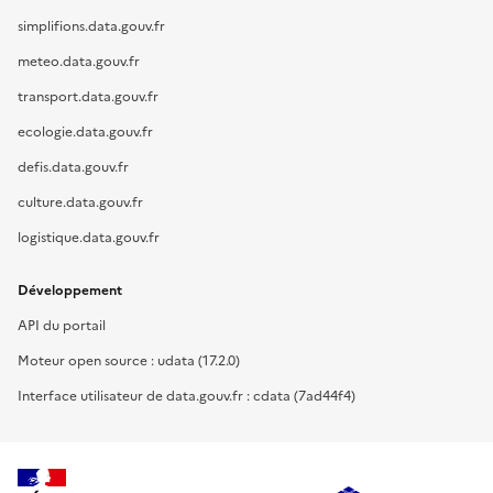
simplifions.data.gouv.fr
meteo.data.gouv.fr
transport.data.gouv.fr
ecologie.data.gouv.fr
defis.data.gouv.fr
culture.data.gouv.fr
logistique.data.gouv.fr
Développement
API du portail
Moteur open source : udata (17.2.0)
Interface utilisateur de data.gouv.fr : cdata (7ad44f4)