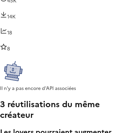
45K
14K
18
8
Il n'y a pas encore d'API associées
3 réutilisations du même
créateur
Les loyers pourraient augmenter