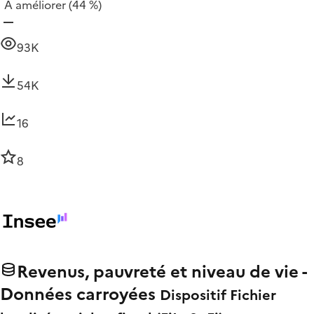
À améliorer
(44 %)
93K
54K
16
8
Revenus, pauvreté et niveau de vie -
Données carroyées
Dispositif Fichier