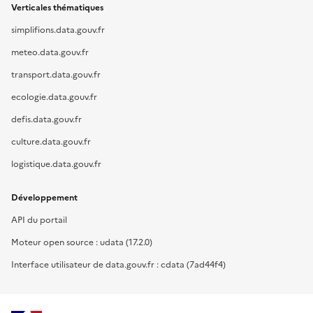
Verticales thématiques
simplifions.data.gouv.fr
meteo.data.gouv.fr
transport.data.gouv.fr
ecologie.data.gouv.fr
defis.data.gouv.fr
culture.data.gouv.fr
logistique.data.gouv.fr
Développement
API du portail
Moteur open source : udata (17.2.0)
Interface utilisateur de data.gouv.fr : cdata (7ad44f4)