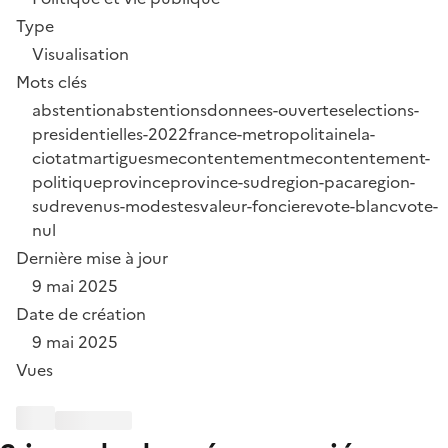
Type
Visualisation
Mots clés
abstention
abstentions
donnees-ouvertes
elections-
presidentielles-2022
france-metropolitaine
la-
ciotat
martigues
mecontentement
mecontentement-
politique
province
province-sud
region-paca
region-
sud
revenus-modestes
valeur-fonciere
vote-blanc
vote-
nul
Dernière mise à jour
9 mai 2025
Date de création
9 mai 2025
Vues