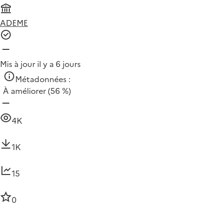
ADEME
Mis à jour il y a 6 jours
Métadonnées :
À améliorer
(56 %)
4K
1K
15
0