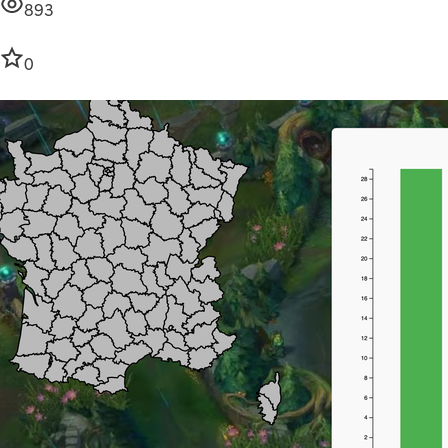
893
0