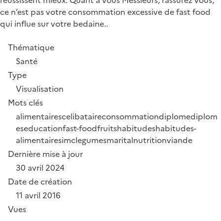
réussissent mieux. Quant à vous Messieurs, rassurez vous,
ce n’est pas votre consommation excessive de fast food
qui influe sur votre bedaine..
Thématique
Santé
Type
Visualisation
Mots clés
alimentaires
celibataire
consommation
diplome
diplom
es
education
fast-food
fruits
habitudes
habitudes-
alimentaires
imc
legumes
marital
nutrition
viande
Dernière mise à jour
30 avril 2024
Date de création
11 avril 2016
Vues