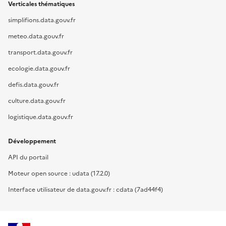
Verticales thématiques
simplifions.data.gouv.fr
meteo.data.gouv.fr
transport.data.gouv.fr
ecologie.data.gouv.fr
defis.data.gouv.fr
culture.data.gouv.fr
logistique.data.gouv.fr
Développement
API du portail
Moteur open source : udata (17.2.0)
Interface utilisateur de data.gouv.fr : cdata (7ad44f4)