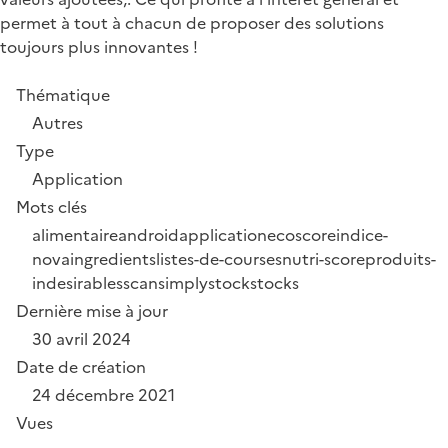
permet à tout à chacun de proposer des solutions
toujours plus innovantes !
Thématique
Autres
Type
Application
Mots clés
alimentaire
android
application
ecoscore
indice-
nova
ingredients
listes-de-courses
nutri-score
produits-
indesirables
scan
simplystock
stocks
Dernière mise à jour
30 avril 2024
Date de création
24 décembre 2021
Vues