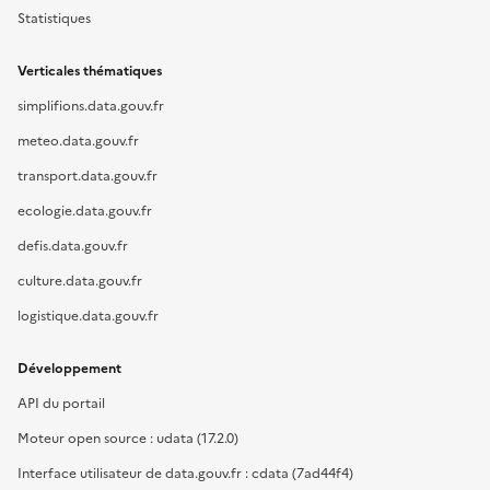
Statistiques
Verticales thématiques
simplifions.data.gouv.fr
meteo.data.gouv.fr
transport.data.gouv.fr
ecologie.data.gouv.fr
defis.data.gouv.fr
culture.data.gouv.fr
logistique.data.gouv.fr
Développement
API du portail
Moteur open source : udata (17.2.0)
Interface utilisateur de data.gouv.fr : cdata (7ad44f4)