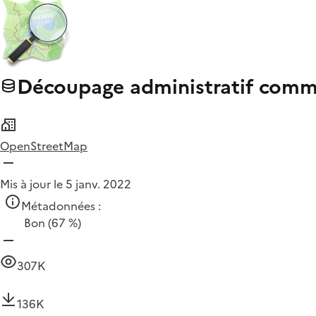
Découpage administratif commu
OpenStreetMap
Mis à jour le 5 janv. 2022
Métadonnées :
Bon
(67 %)
307K
136K