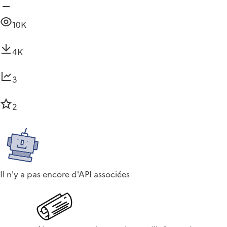
10K
4K
3
2
Il n'y a pas encore d'API associées