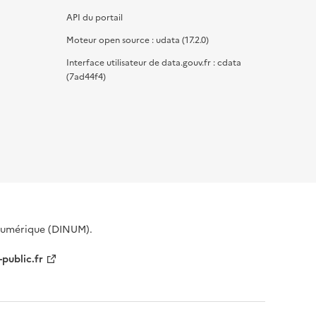
API du portail
Moteur open source : udata (17.2.0)
Interface utilisateur de data.gouv.fr : cdata
(7ad44f4)
 Numérique (DINUM).
-public.fr