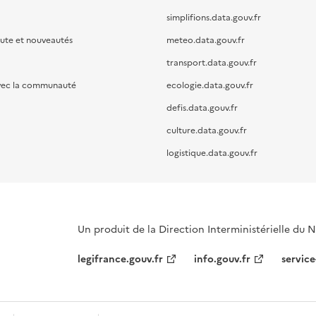
simplifions.data.gouv.fr
oute et nouveautés
meteo.data.gouv.fr
transport.data.gouv.fr
vec la communauté
ecologie.data.gouv.fr
defis.data.gouv.fr
culture.data.gouv.fr
logistique.data.gouv.fr
Un produit de la Direction Interministérielle du
legifrance.gouv.fr
info.gouv.fr
service