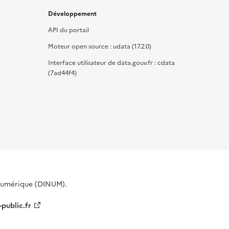
Développement
API du portail
Moteur open source : udata (17.2.0)
Interface utilisateur de data.gouv.fr : cdata
(7ad44f4)
 Numérique (DINUM).
-public.fr