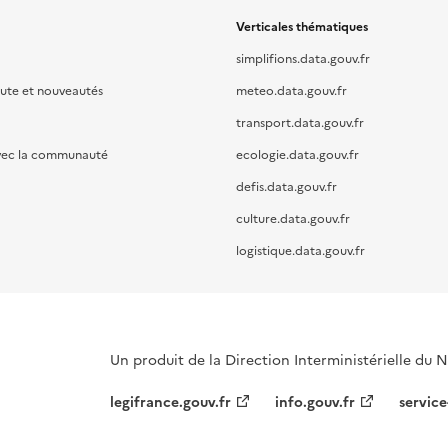
Verticales thématiques
simplifions.data.gouv.fr
oute et nouveautés
meteo.data.gouv.fr
transport.data.gouv.fr
vec la communauté
ecologie.data.gouv.fr
defis.data.gouv.fr
culture.data.gouv.fr
logistique.data.gouv.fr
Un produit de la Direction Interministérielle du
legifrance.gouv.fr
info.gouv.fr
service