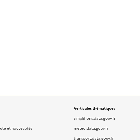
Verticales thématiques
simplifions.data.gouv.fr
oute et nouveautés
meteo.data.gouv.fr
transport.data.gouv.fr