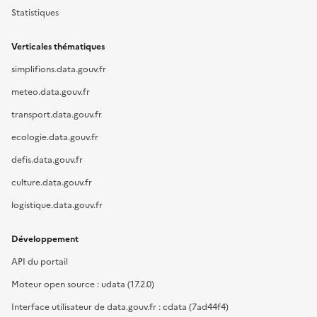
Statistiques
Verticales thématiques
simplifions.data.gouv.fr
meteo.data.gouv.fr
transport.data.gouv.fr
ecologie.data.gouv.fr
defis.data.gouv.fr
culture.data.gouv.fr
logistique.data.gouv.fr
Développement
API du portail
Moteur open source : udata (17.2.0)
Interface utilisateur de data.gouv.fr : cdata (7ad44f4)