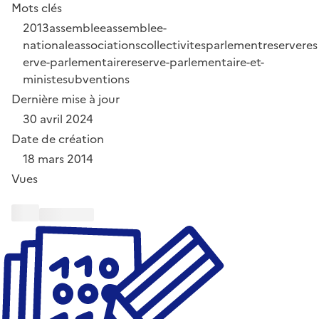
Mots clés
2013
assemblee
assemblee-
nationale
associations
collectivites
parlement
reserve
res
erve-parlementaire
reserve-parlementaire-et-
ministe
subventions
Dernière mise à jour
30 avril 2024
Date de création
18 mars 2014
Vues