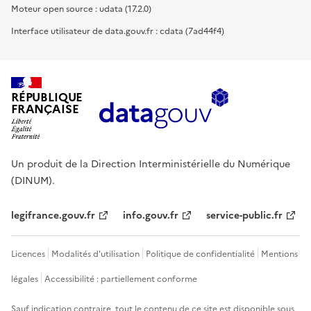
Moteur open source : udata (17.2.0)
Interface utilisateur de data.gouv.fr : cdata (7ad44f4)
RÉPUBLIQUE
FRANÇAISE
Un produit de la Direction Interministérielle du Numérique
(DINUM).
legifrance.gouv.fr
info.gouv.fr
service-public.fr
Licences
Modalités d'utilisation
Politique de confidentialité
Mentions
légales
Accessibilité : partiellement conforme
Sauf indication contraire, tout le contenu de ce site est disponible sous