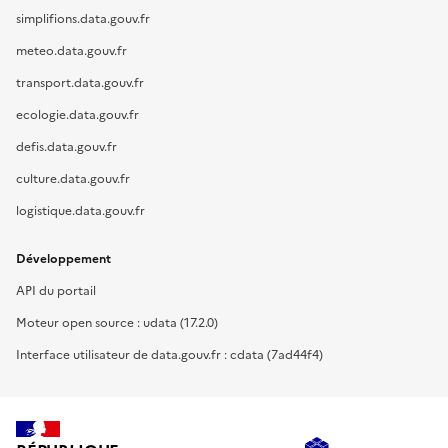
simplifions.data.gouv.fr
meteo.data.gouv.fr
transport.data.gouv.fr
ecologie.data.gouv.fr
defis.data.gouv.fr
culture.data.gouv.fr
logistique.data.gouv.fr
Développement
API du portail
Moteur open source : udata (17.2.0)
Interface utilisateur de data.gouv.fr : cdata (7ad44f4)