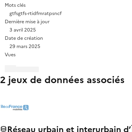
Mots clés
gtfs
gtfs-rt
idfm
ratp
sncf
Dernière mise à jour
3 avril 2025
Date de création
29 mars 2025
Vues
2 jeux de données associés
Réseau urbain et interurbain d’