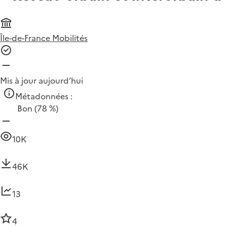
Île-de-France Mobilités
Mis à jour aujourd’hui
Métadonnées :
Bon
(78 %)
10K
46K
13
4