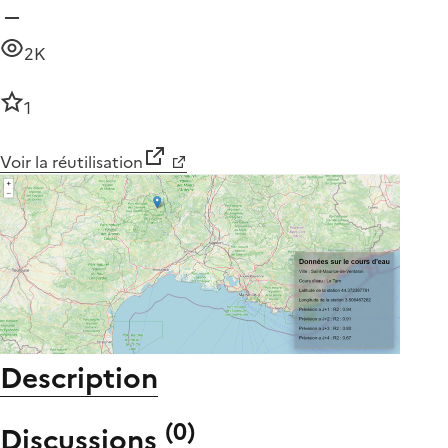
2K
1
Voir la réutilisation
Description
(
0
)
Discussions