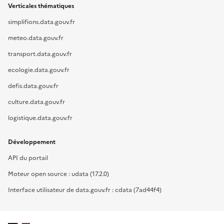
Verticales thématiques
simplifions.data.gouv.fr
meteo.data.gouv.fr
transport.data.gouv.fr
ecologie.data.gouv.fr
defis.data.gouv.fr
culture.data.gouv.fr
logistique.data.gouv.fr
Développement
API du portail
Moteur open source : udata (17.2.0)
Interface utilisateur de data.gouv.fr : cdata (7ad44f4)