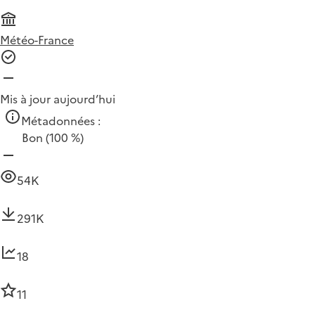
Météo-France
Mis à jour aujourd’hui
Métadonnées :
Bon
(100 %)
54K
291K
18
11