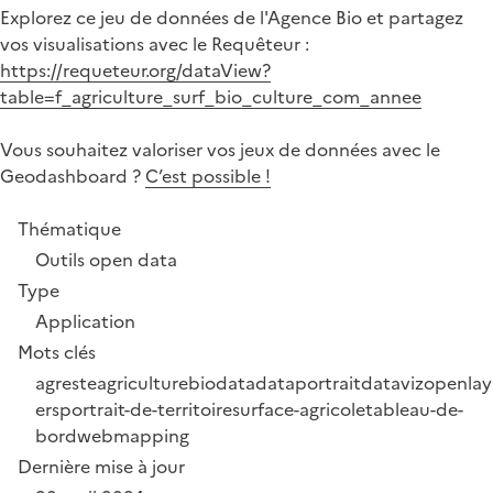
Explorez ce jeu de données de l'Agence Bio et partagez
vos visualisations avec le Requêteur :
https://requeteur.org/dataView?
table=f_agriculture_surf_bio_culture_com_annee
Vous souhaitez valoriser vos jeux de données avec le
Geodashboard ?
C’est possible !
Thématique
Outils open data
Type
Application
Mots clés
agreste
agriculture
bio
data
dataportrait
dataviz
openlay
ers
portrait-de-territoire
surface-agricole
tableau-de-
bord
webmapping
Dernière mise à jour