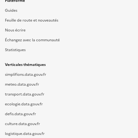
Plateforme
Guides
Feuille de route et nouveautés
Nous écrire
Échangez avec la communauté
Statistiques
Verticales thématiques
simplifions.data.gouv.fr
meteo.data.gouv.fr
transport.data.gouv.fr
ecologie.data.gouv.fr
defis.data.gouv.fr
culture.data.gouv.fr
logistique.data.gouv.fr