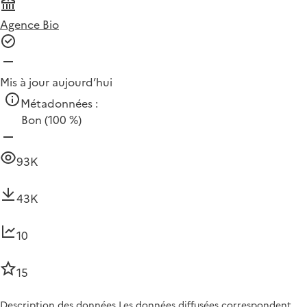
Agence Bio
Mis à jour aujourd’hui
Métadonnées :
Bon
(100 %)
93K
43K
10
15
Description des données Les données diffusées correspondent