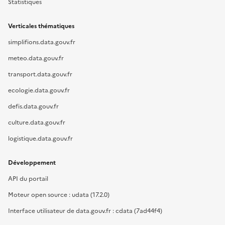
Statistiques
Verticales thématiques
simplifions.data.gouv.fr
meteo.data.gouv.fr
transport.data.gouv.fr
ecologie.data.gouv.fr
defis.data.gouv.fr
culture.data.gouv.fr
logistique.data.gouv.fr
Développement
API du portail
Moteur open source : udata (17.2.0)
Interface utilisateur de data.gouv.fr : cdata (7ad44f4)