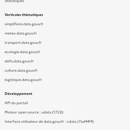
Statistiques
Verticales thématiques
simplifions.data.gouv.fr
meteo.data.gouv.fr
transport.data.gouv.fr
ecologie.data.gouv.fr
defis.data.gouv.fr
culture.data.gouv.fr
logistique.data.gouv.fr
Développement
API du portail
Moteur open source : udata (17.2.0)
Interface utilisateur de data.gouv.fr : cdata (7ad44f4)