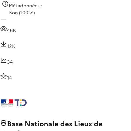
Métadonnées :
Bon
(100 %)
46K
12K
34
14
Base Nationale des Lieux de