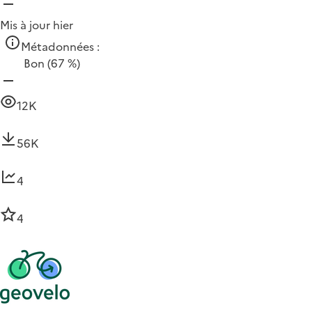
Mis à jour hier
Métadonnées :
Bon
(67 %)
12K
56K
4
4