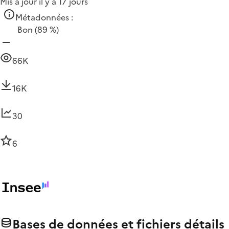
Mis à jour il y a 17 jours
Métadonnées :
Bon
(89 %)
66K
16K
30
6
Bases de données et fichiers détails