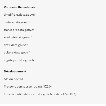
Verticales thématiques
simplifions.data.gouv.fr
meteo.data.gouv.fr
transport.data.gouv.fr
ecologie.data.gouv.fr
defis.data.gouv.fr
culture.data.gouv.fr
logistique.data.gouv.fr
Développement
API du portail
Moteur open source : udata (17.2.0)
Interface utilisateur de data.gouv.fr : cdata (7ad44f4)