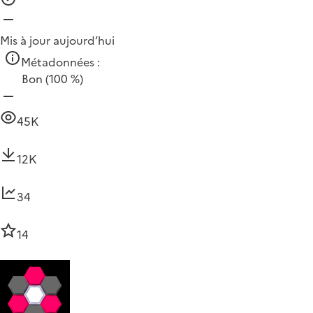
Mis à jour aujourd’hui
Métadonnées :
Bon
(100 %)
45K
12K
34
14