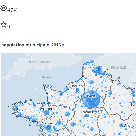
47K
0