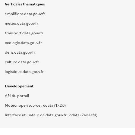
Verticales thématiques
simplifions.data.gouv.fr
meteo.data.gouv.fr
transport.data.gouv.fr
ecologie.data.gouv.fr
defis.data.gouv.fr
culture.data.gouv.fr
logistique.data.gouv.fr
Développement
API du portail
Moteur open source : udata (17.2.0)
Interface utilisateur de data.gouv.fr : cdata (7ad44f4)