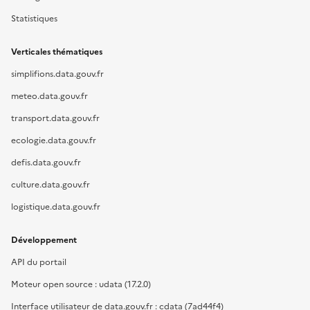
Statistiques
Verticales thématiques
simplifions.data.gouv.fr
meteo.data.gouv.fr
transport.data.gouv.fr
ecologie.data.gouv.fr
defis.data.gouv.fr
culture.data.gouv.fr
logistique.data.gouv.fr
Développement
API du portail
Moteur open source : udata (17.2.0)
Interface utilisateur de data.gouv.fr : cdata (7ad44f4)