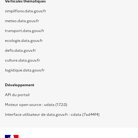
Verticales thématiques
simplifions.data.gouv.fr
meteo.data.gouv.fr
transport.data.gouv.fr
ecologie.data.gouv.fr
defis.data.gouv.fr
culture.data.gouv.fr
logistique.data.gouv.fr
Développement
API du portail
Moteur open source : udata (17.2.0)
Interface utilisateur de data.gouv.fr : cdata (7ad44f4)