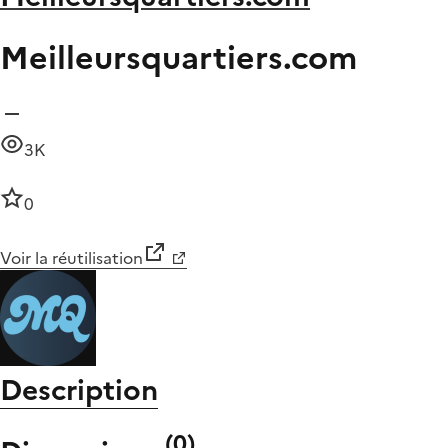
Meilleursquartiers.com
3K
0
Voir la réutilisation
Description
(
0
)