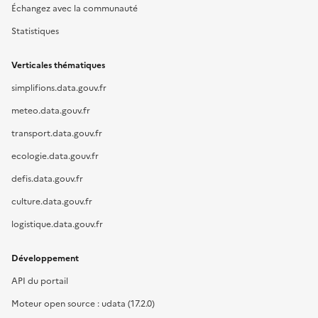
Échangez avec la communauté
Statistiques
Verticales thématiques
simplifions.data.gouv.fr
meteo.data.gouv.fr
transport.data.gouv.fr
ecologie.data.gouv.fr
defis.data.gouv.fr
culture.data.gouv.fr
logistique.data.gouv.fr
Développement
API du portail
Moteur open source : udata (17.2.0)