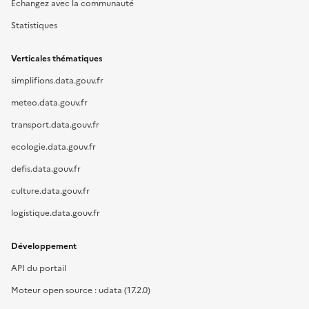
Échangez avec la communauté
Statistiques
Verticales thématiques
simplifions.data.gouv.fr
meteo.data.gouv.fr
transport.data.gouv.fr
ecologie.data.gouv.fr
defis.data.gouv.fr
culture.data.gouv.fr
logistique.data.gouv.fr
Développement
API du portail
Moteur open source : udata (17.2.0)