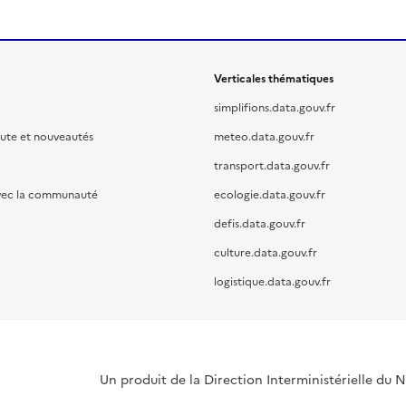
Verticales thématiques
simplifions.data.gouv.fr
oute et nouveautés
meteo.data.gouv.fr
transport.data.gouv.fr
vec la communauté
ecologie.data.gouv.fr
defis.data.gouv.fr
culture.data.gouv.fr
logistique.data.gouv.fr
Un produit de la Direction Interministérielle du