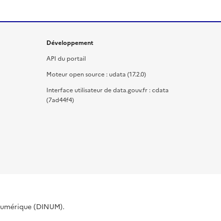
Développement
API du portail
Moteur open source : udata (17.2.0)
Interface utilisateur de data.gouv.fr : cdata
(7ad44f4)
 Numérique (DINUM).