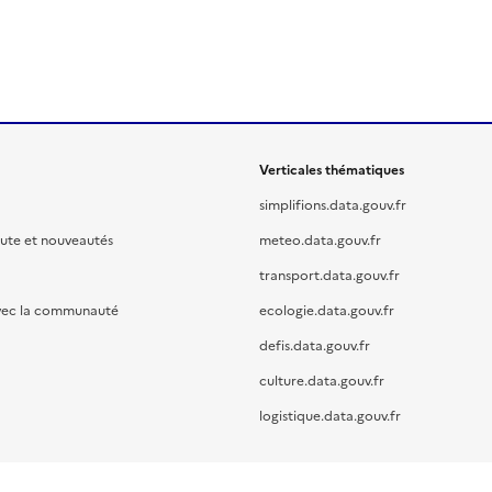
Verticales thématiques
simplifions.data.gouv.fr
oute et nouveautés
meteo.data.gouv.fr
transport.data.gouv.fr
vec la communauté
ecologie.data.gouv.fr
defis.data.gouv.fr
culture.data.gouv.fr
logistique.data.gouv.fr