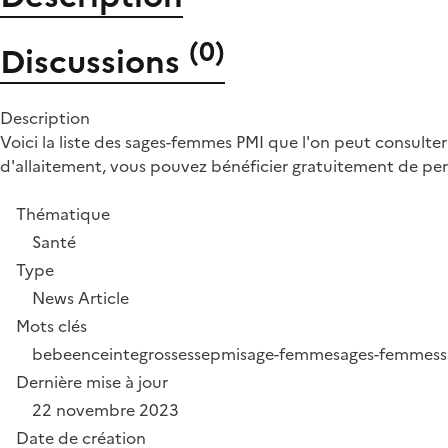
(
0
)
Discussions
Description
Voici la liste des sages-femmes PMI que l'on peut consulter
d'allaitement, vous pouvez bénéficier gratuitement de per
Thématique
Santé
Type
News Article
Mots clés
bebe
enceinte
grossesse
pmi
sage-femme
sages-femmes
Dernière mise à jour
22 novembre 2023
Date de création