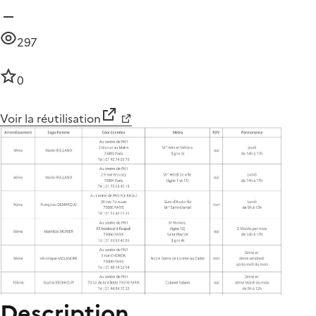
297
0
Voir la réutilisation
Description