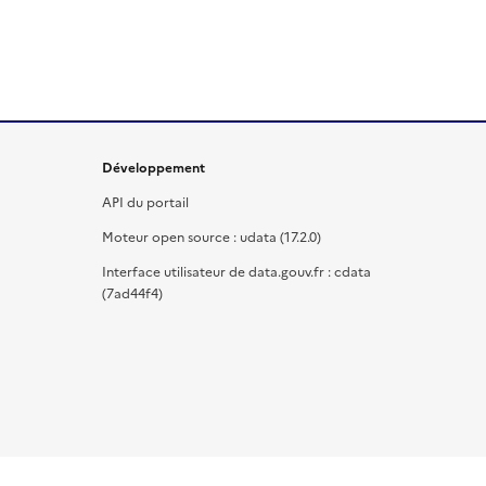
Développement
API du portail
Moteur open source : udata (17.2.0)
Interface utilisateur de data.gouv.fr : cdata
(7ad44f4)