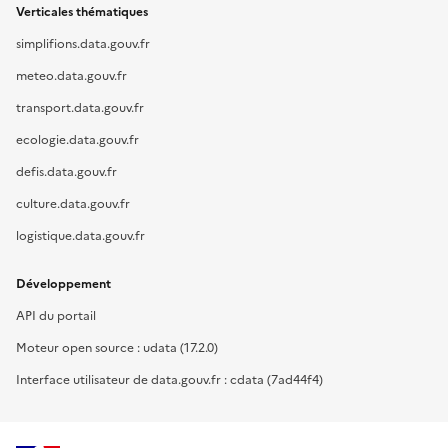
Verticales thématiques
simplifions.data.gouv.fr
meteo.data.gouv.fr
transport.data.gouv.fr
ecologie.data.gouv.fr
defis.data.gouv.fr
culture.data.gouv.fr
logistique.data.gouv.fr
Développement
API du portail
Moteur open source : udata (17.2.0)
Interface utilisateur de data.gouv.fr : cdata (7ad44f4)