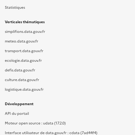
Statistiques
Verticales thématiques
simplifions.data.gouv.fr
meteo.data.gouv.fr
transport.data.gouv.fr
ecologie.data.gouv.fr
defis.data.gouv.fr
culture.data.gouv.fr
logistique.data.gouv.fr
Développement
API du portail
Moteur open source : udata (17.2.0)
Interface utilisateur de data.gouv.fr : cdata (7ad44f4)