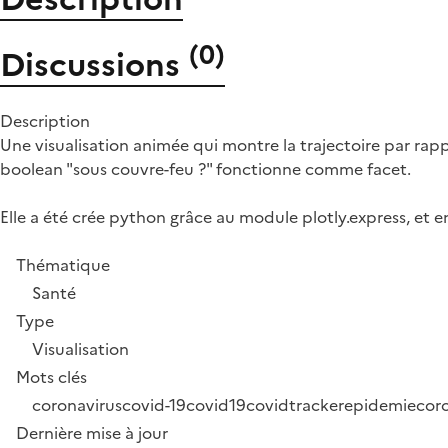
(
0
)
Discussions
Description
Une visualisation animée qui montre la trajectoire par rapp
boolean "sous couvre-feu ?" fonctionne comme facet.
Elle a été crée python grâce au module plotly.express, et 
Thématique
Santé
Type
Visualisation
Mots clés
coronavirus
covid-19
covid19
covidtracker
epidemiecoro
Dernière mise à jour