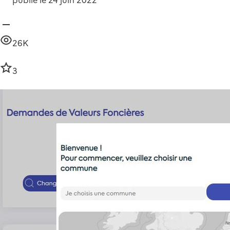
26K
3