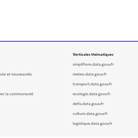
Verticales thématiques
simplifions.data.gouv.fr
oute et nouveautés
meteo.data.gouv.fr
transport.data.gouv.fr
vec la communauté
ecologie.data.gouv.fr
defis.data.gouv.fr
culture.data.gouv.fr
logistique.data.gouv.fr