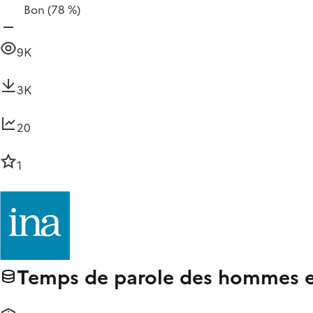
Bon
(78 %)
9K
3K
20
1
Temps de parole des hommes et 