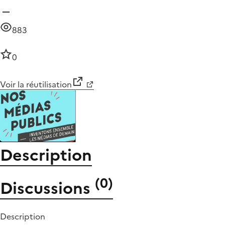
883
0
Voir la réutilisation
Description
(
0
)
Discussions
Description