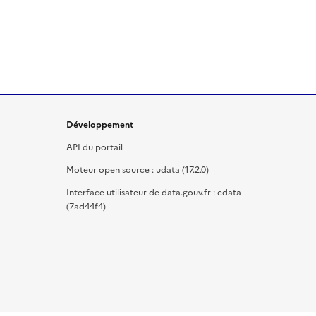
Développement
API du portail
Moteur open source : udata (17.2.0)
Interface utilisateur de data.gouv.fr : cdata
(7ad44f4)