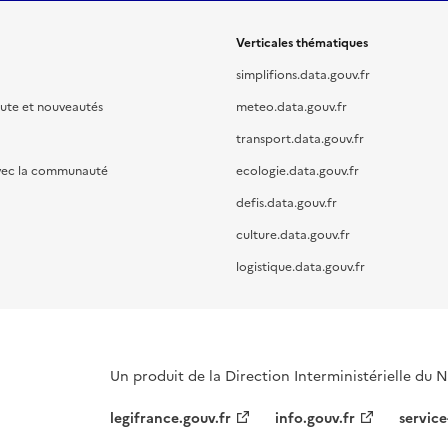
Verticales thématiques
simplifions.data.gouv.fr
oute et nouveautés
meteo.data.gouv.fr
transport.data.gouv.fr
vec la communauté
ecologie.data.gouv.fr
defis.data.gouv.fr
culture.data.gouv.fr
logistique.data.gouv.fr
Un produit de la Direction Interministérielle du
legifrance.gouv.fr
info.gouv.fr
service