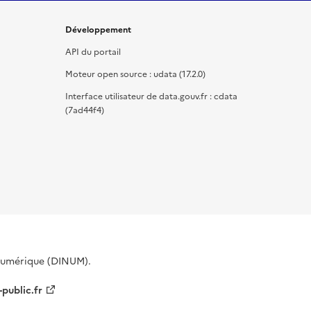
Développement
API du portail
Moteur open source : udata (17.2.0)
Interface utilisateur de data.gouv.fr : cdata
(7ad44f4)
 Numérique (DINUM).
-public.fr