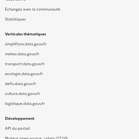
Échangez avec la communauté
Statistiques
Verticales thématiques
simplifions.data.gouv.fr
meteo.data.gouv.fr
transport.data.gouv.fr
ecologie.data.gouv.fr
defis.data.gouv.fr
culture.data.gouv.fr
logistique.data.gouv.fr
Développement
API du portail
Moteur open source : udata (17.2.0)