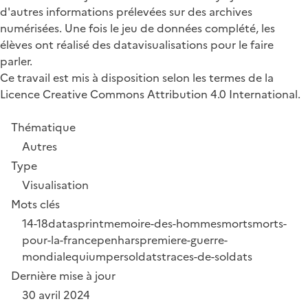
d'autres informations prélevées sur des archives
numérisées. Une fois le jeu de données complété, les
élèves ont réalisé des datavisualisations pour le faire
parler.
Ce travail est mis à disposition selon les termes de la
Licence Creative Commons Attribution 4.0 International.
Thématique
Autres
Type
Visualisation
Mots clés
14-18
datasprint
memoire-des-hommes
morts
morts-
pour-la-france
penhars
premiere-guerre-
mondiale
quiumper
soldats
traces-de-soldats
Dernière mise à jour
30 avril 2024